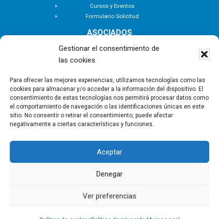
Cursos y Eventos
Formulario Solicitud
ASOCIADOS
Buscar Asociados
Gestionar el consentimiento de
Buscador de Inmuebles
las cookies
Zona Privada
ACTUALIDAD
Para ofrecer las mejores experiencias, utilizamos tecnologías como las
cookies para almacenar y/o acceder a la información del dispositivo. El
Notas de Prensa
consentimiento de estas tecnologías nos permitirá procesar datos como
Noticias
el comportamiento de navegación o las identificaciones únicas en este
Nuevas Incorporaciones
sitio. No consentir o retirar el consentimiento, puede afectar
negativamente a ciertas características y funciones.
CONTACTO
Aceptar
Copyright © - Asociación Canaria de Empresas de
Gestión Inmobiliaria |
Política de privacidad
|
Aviso
Denegar
Legal
|
Política de Cookies
Ver preferencias