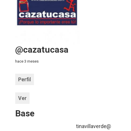
@cazatucasa
hace 3 meses
Perfil
Ver
Base
tinavillaverde@