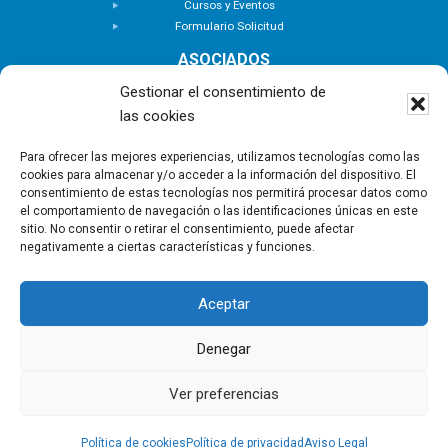
Cursos y Eventos
Formulario Solicitud
ASOCIADOS
Buscar Asociados
Gestionar el consentimiento de
Buscador de Inmuebles
las cookies
Zona Privada
ACTUALIDAD
Para ofrecer las mejores experiencias, utilizamos tecnologías como las
cookies para almacenar y/o acceder a la información del dispositivo. El
Notas de Prensa
consentimiento de estas tecnologías nos permitirá procesar datos como
Noticias
el comportamiento de navegación o las identificaciones únicas en este
Nuevas Incorporaciones
sitio. No consentir o retirar el consentimiento, puede afectar
negativamente a ciertas características y funciones.
CONTACTO
Aceptar
Copyright © - Asociación Canaria de Empresas de
Gestión Inmobiliaria |
Política de privacidad
|
Aviso
Denegar
Legal
|
Política de Cookies
Ver preferencias
Política de cookies
Política de privacidad
Aviso Legal