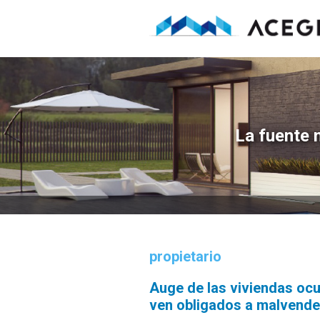
Saltar
Saltar
Saltar
a
al
a
la
contenido
la
navegación
principal
barra
principal
lateral
principal
La fuente 
propietario
Auge de las viviendas ocu
ven obligados a malvende