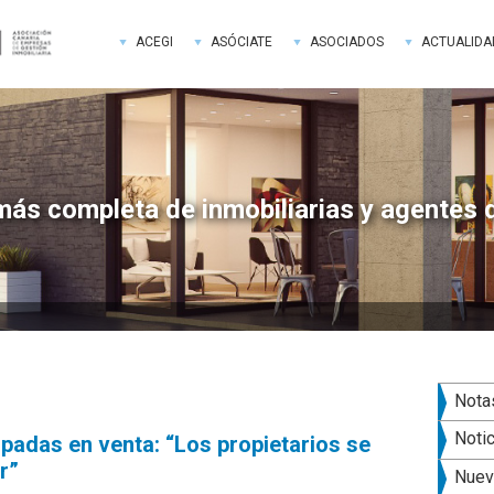
ACEGI
ASÓCIATE
ASOCIADOS
ACTUALIDA
más completa de inmobiliarias y agentes 
Bar
Nota
late
Noti
padas en venta: “Los propietarios se
r”
pri
Nuev