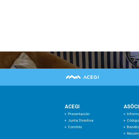
ACEGI
ASÓC
Presentación
Inform
Junta Directiva
Código
Comités
Benefic
Recom