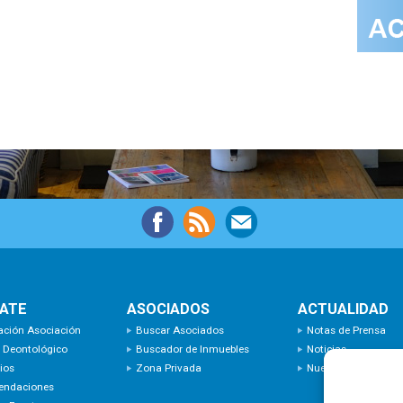
IATE
ASOCIADOS
ACTUALIDAD
ación Asociación
Buscar Asociados
Notas de Prensa
 Deontológico
Buscador de Inmuebles
Noticias
ios
Zona Privada
Nuevas Incorporaci
endaciones