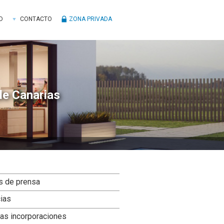
D
CONTACTO
ZONA PRIVADA
de Canarias
ra
s de prensa
ral
cias
ncipal
as incorporaciones