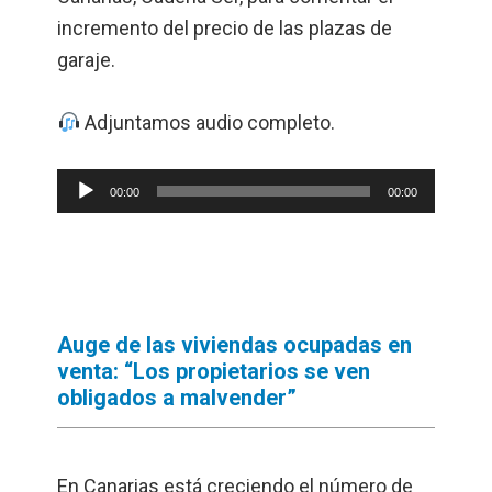
incremento del precio de las plazas de
garaje.
Adjuntamos audio completo.
Reproductor
00:00
00:00
de
audio
Auge de las viviendas ocupadas en
venta: “Los propietarios se ven
obligados a malvender”
En Canarias está creciendo el número de