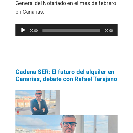
General del Notariado en el mes de febrero
en Canarias.
Reproductor
00:00
00:00
de
audio
Cadena SER: El futuro del alquiler en
Canarias, debate con Rafael Tarajano