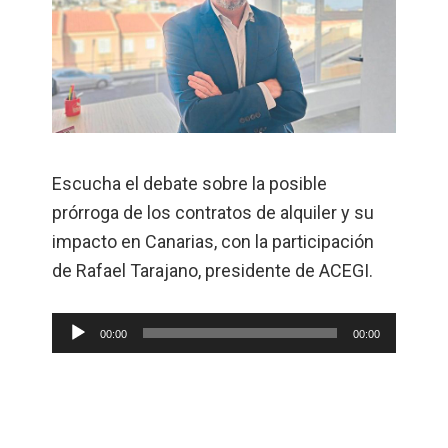
Escucha el debate sobre la posible
prórroga de los contratos de alquiler y su
impacto en Canarias, con la participación
de Rafael Tarajano, presidente de ACEGI.
Reproductor
00:00
00:00
de
audio