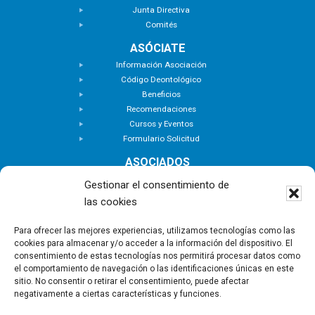
Junta Directiva
Comités
ASÓCIATE
Información Asociación
Código Deontológico
Beneficios
Recomendaciones
Cursos y Eventos
Formulario Solicitud
ASOCIADOS
Buscar Asociados
Gestionar el consentimiento de
Buscador de Inmuebles
las cookies
Zona Privada
ACTUALIDAD
Para ofrecer las mejores experiencias, utilizamos tecnologías como las
cookies para almacenar y/o acceder a la información del dispositivo. El
Notas de Prensa
consentimiento de estas tecnologías nos permitirá procesar datos como
Noticias
el comportamiento de navegación o las identificaciones únicas en este
Nuevas Incorporaciones
sitio. No consentir o retirar el consentimiento, puede afectar
negativamente a ciertas características y funciones.
CONTACTO