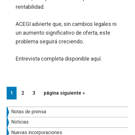
rentabilidad.
ACEGI advierte que, sin cambios legales ni
un aumento significativo de oferta, este
problema seguirá creciendo.
Entrevista completa disponible
aquí.
Página
Página
Página
Ir
1
2
3
página siguiente »
a
la
Barra
Notas de prensa
lateral
Noticias
principal
Nuevas incorporaciones