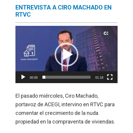
ENTREVISTA A CIRO MACHADO EN
RTVC
Reproductor
de
vídeo
00:00
01:18
El pasado miércoles, Ciro Machado,
portavoz de ACEGI, intervino en RTVC para
comentar el crecimiento de la nuda
propiedad en la compraventa de viviendas.